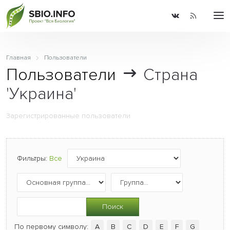
Главная
Пользователи
Пользователи
Страна
'Украина'
Зарегистрированные пользователи
Фильтры:
Все
Поиск
По первому символу:
A
B
C
D
E
F
G