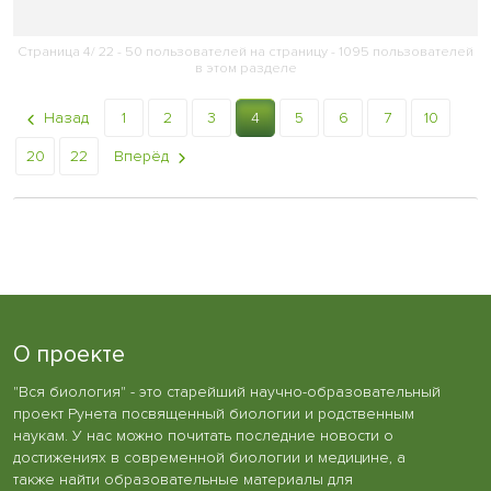
Страница 4/ 22 - 50 пользователей на страницу - 1095 пользователей
в этом разделе
Назад
1
2
3
4
5
6
7
10
20
22
Вперёд
О проекте
"Вся биология" - это старейший научно-образовательный
проект Рунета посвященный биологии и родственным
наукам. У нас можно почитать последние новости о
достижениях в современной биологии и медицине, а
также найти образовательные материалы для