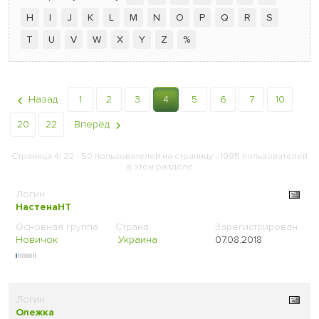
H
I
J
K
L
M
N
O
P
Q
R
S
T
U
V
W
X
Y
Z
%
Назад
1
2
3
4
5
6
7
10
20
22
Вперёд
Страница 4/ 22 - 50 пользователей на страницу - 1095 пользователей
в этом разделе
НастенаНТ
Новичок
Украина
07.08.2018
Олежка