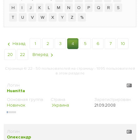
H
I
J
K
L
M
N
O
P
Q
R
S
T
U
V
W
X
Y
Z
%
Назад
1
2
3
4
5
6
7
10
20
22
Вперёд
Страница 4/ 22 - 50 пользователей на страницу - 1095 пользователей
в этом разделе
Huanitta
Новичок
Украина
21.09.2008
Олександр