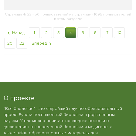
Страница 4/ 22 - 50 пользователей на страницу - 1095 пользователей
в этом разделе
Назад
1
2
3
4
5
6
7
10
20
22
Вперёд
О проекте
"Вся биология" - это старейший научно-образовательный
проект Рунета посвященный биологии и родственным
наукам. У нас можно почитать последние новости о
достижениях в современной биологии и медицине, а
также найти образовательные материалы для