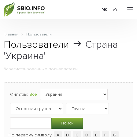
Главная
Пользователи
Пользователи
Страна
'Украина'
Зарегистрированные пользователи
Фильтры:
Все
Поиск
По первому символу:
A
B
C
D
E
F
G