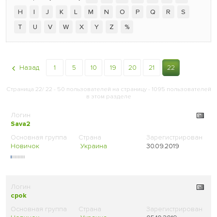
H
I
J
K
L
M
N
O
P
Q
R
S
T
U
V
W
X
Y
Z
%
Назад
1
5
10
19
20
21
22
Страница 22/ 22 - 50 пользователей на страницу - 1095 пользователей
в этом разделе
Sava2
Новичок
Украина
30.09.2019
cpok