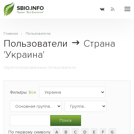
Главная
Пользователи
Пользователи
Страна
'Украина'
Зарегистрированные пользователи
Фильтры:
Все
Поиск
По первому символу:
A
B
C
D
E
F
G