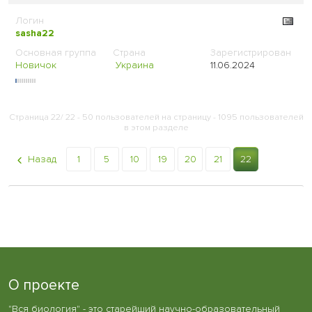
sasha22
Новичок
Украина
11.06.2024
Страница 22/ 22 - 50 пользователей на страницу - 1095 пользователей
в этом разделе
Назад
1
5
10
19
20
21
22
О проекте
"Вся биология" - это старейший научно-образовательный