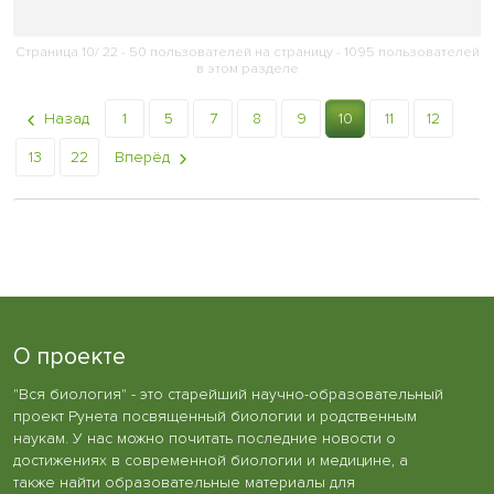
Страница 10/ 22 - 50 пользователей на страницу - 1095 пользователей
в этом разделе
Назад
1
5
7
8
9
10
11
12
13
22
Вперёд
О проекте
"Вся биология" - это старейший научно-образовательный
проект Рунета посвященный биологии и родственным
наукам. У нас можно почитать последние новости о
достижениях в современной биологии и медицине, а
также найти образовательные материалы для