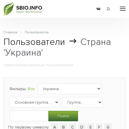
Главная
Пользователи
Пользователи
Страна
'Украина'
Зарегистрированные пользователи
Фильтры:
Все
Поиск
По первому символу:
A
B
C
D
E
F
G