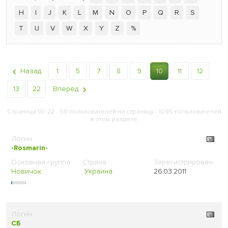
H
I
J
K
L
M
N
O
P
Q
R
S
T
U
V
W
X
Y
Z
%
Назад
1
5
7
8
9
10
11
12
13
22
Вперёд
Страница 10/ 22 - 50 пользователей на страницу - 1095 пользователей
в этом разделе
-Rosmarin-
Новичок
Украина
26.03.2011
СБ