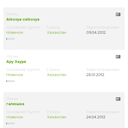
Aikosya-zaikosya
Новичок
Казахстан
09.04.2012
Ару Зауре
Новичок
Казахстан
28.01.2012
галюшка
Новичок
Казахстан
24.04.2012