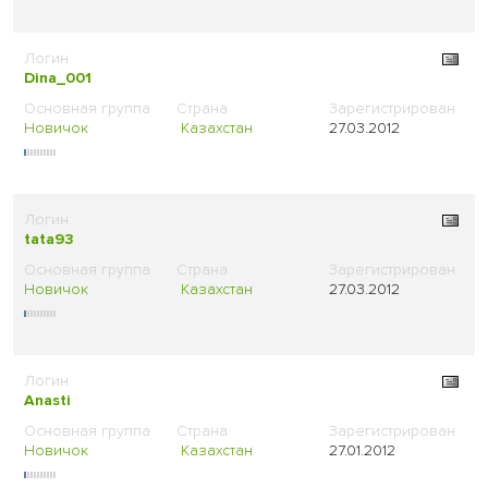
Dina_001
Новичок
Казахстан
27.03.2012
tata93
Новичок
Казахстан
27.03.2012
Anasti
Новичок
Казахстан
27.01.2012