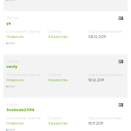
ya
Новичок
Казахстан
06.12.2011
vasily
Новичок
Казахстан
18.12.2011
Svoboda2394
Новичок
Казахстан
16.11.2011