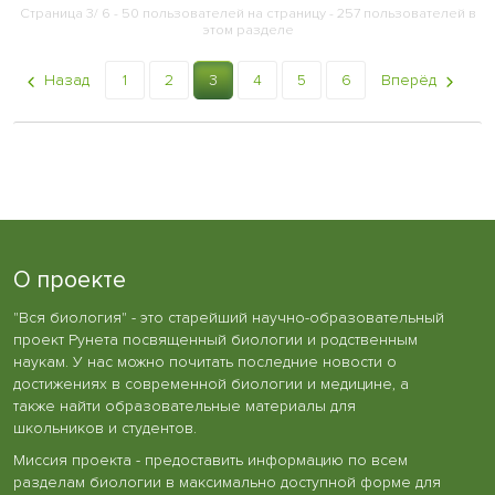
Страница 3/ 6 - 50 пользователей на страницу - 257 пользователей в
этом разделе
Назад
1
2
3
4
5
6
Вперёд
О проекте
"Вся биология" - это старейший научно-образовательный
проект Рунета посвященный биологии и родственным
наукам. У нас можно почитать последние новости о
достижениях в современной биологии и медицине, а
также найти образовательные материалы для
школьников и студентов.
Миссия проекта - предоставить информацию по всем
разделам биологии в максимально доступной форме для