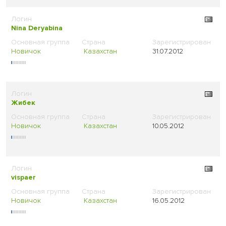
Nina Deryabina
Новичок
Казахстан
31.07.2012
Жибек
Новичок
Казахстан
10.05.2012
vispaer
Новичок
Казахстан
16.05.2012