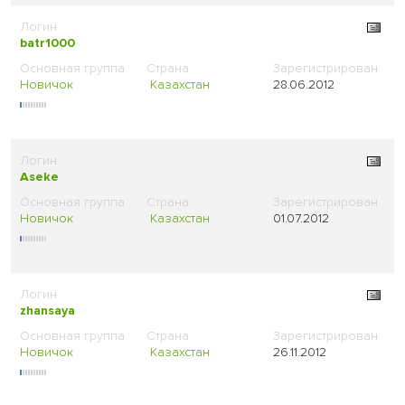
batr1000
Новичок
Казахстан
28.06.2012
Aseke
Новичок
Казахстан
01.07.2012
zhansaya
Новичок
Казахстан
26.11.2012