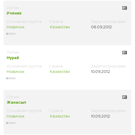
Ученик
Новичок
Казахстан
06.09.2012
Нурай
Новичок
Казахстан
10.09.2012
Жанасыл
Новичок
Казахстан
10.09.2012