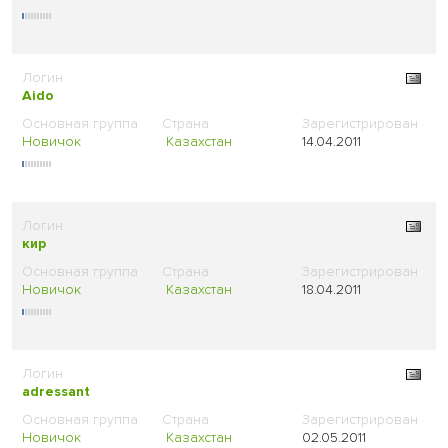
Aido
Новичок
Казахстан
14.04.2011
кир
Новичок
Казахстан
18.04.2011
adressant
Новичок
Казахстан
02.05.2011