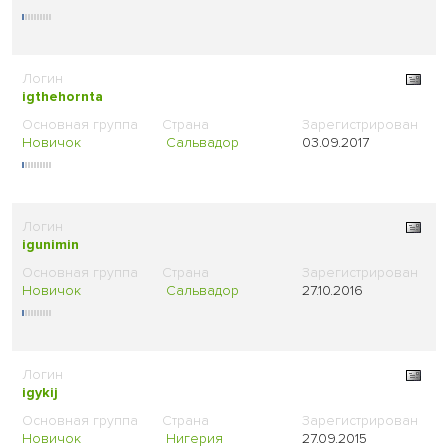
igthehornta
Новичок
Сальвадор
03.09.2017
igunimin
Новичок
Сальвадор
27.10.2016
igykij
Новичок
Нигерия
27.09.2015