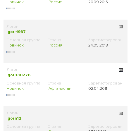
Новичок
Россия
20.09.2015
Igor-1987
Новичок
Россия
24.05.2018
igor330276
Новичок
Афганистан
02.04.2011
Igorn12