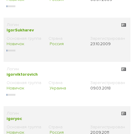
IgorSukharev
Новичок
Россия
23.10.2009
igorviktorovich
Новичок
Украина
09.03.2018
igoryoc
Новичок
Россия
20.09.2011