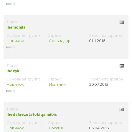
ihamomla
Новичок
Сальвадор
01.11.2016
ihecyk
Новичок
Испания
30.07.2015
Ihedalaezutatokiqanuibis
Новичок
Россия
05.04.2015