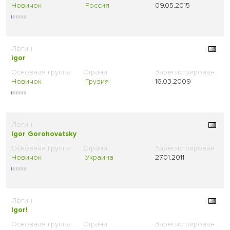
Новичок
Россия
09.05.2015
igor
Новичок
Грузия
16.03.2009
Igor Gorohovatsky
Новичок
Украина
27.01.2011
Igor!