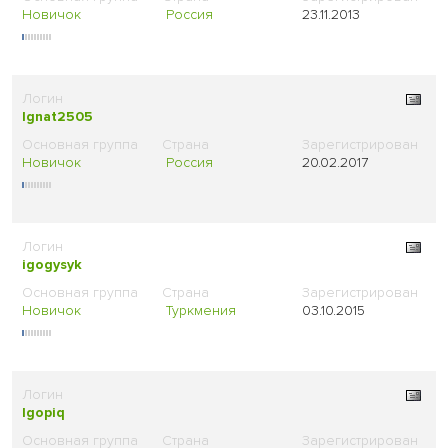
Новичок
Россия
23.11.2013
Ignat2505
Новичок
Россия
20.02.2017
igogysyk
Новичок
Туркмения
03.10.2015
Igopiq