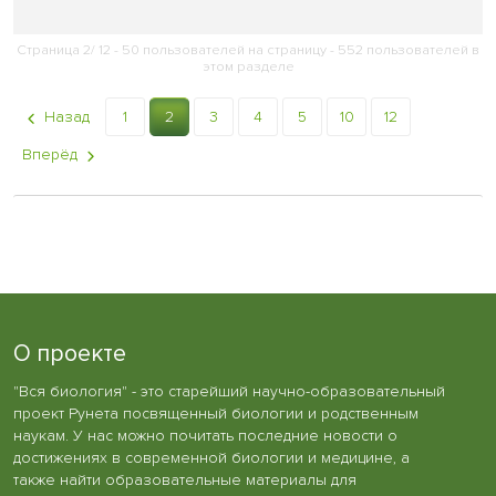
Страница 2/ 12 - 50 пользователей на страницу - 552 пользователей в
этом разделе
Назад
1
2
3
4
5
10
12
Вперёд
О проекте
"Вся биология" - это старейший научно-образовательный
проект Рунета посвященный биологии и родственным
наукам. У нас можно почитать последние новости о
достижениях в современной биологии и медицине, а
также найти образовательные материалы для