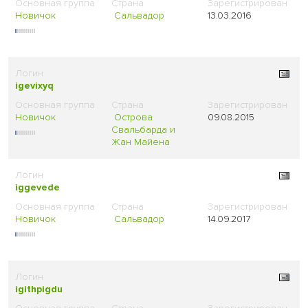
Новичок
Сальвадор
13.03.2016
igevixyq
Новичок
Острова
09.08.2015
Свальбарда и
Жан Майена
iggevede
Новичок
Сальвадор
14.09.2017
igithpigdu