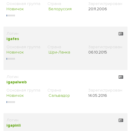
Новичок
Белоруссия
20.11.2006
igafes
Новичок
Шри-Ланка
06.10.2015
igapalweb
Новичок
Сальвадор
14.05.2016
igapinli