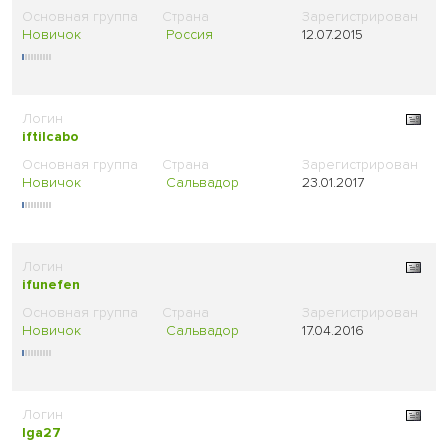
Новичок
Россия
12.07.2015
iftilcabo
Новичок
Сальвадор
23.01.2017
ifunefen
Новичок
Сальвадор
17.04.2016
Iga27